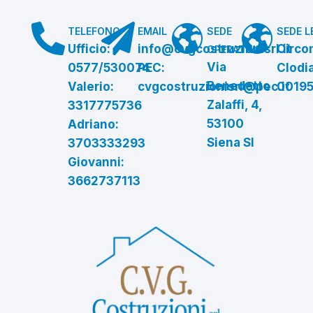
TELEFONO
EMAIL
SEDE
SEDE L
Ufficio:
info@cvgcostruzionisrl.it
Circo
OPERATIVA
Via
0577/530074
PEC:
Clodia
Benedetto
Valerio:
cvgcostruzionisrl@pec.it
00195
Zalaffi, 4,
3317775736
53100
Adriano:
Siena SI
3703333293
Giovanni:
3662737113