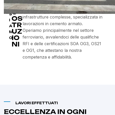
r
p
H
esperienza nel settore delle costruzioni,
G
D
I
e
a
è un’azienda leader nella realizzazione di
C
S
n
s
infrastrutture complesse, specializzata in
OS
I
z
s
TR
lavorazioni in cemento armato.
A
UZ
Operiamo principalmente nel settore
e
o
M
IO
ferroviario, avvalendoci delle qualifiche
S
p
M
O
NI
RFI e delle certificazioni SOA OG3, OS21
a
e
o
e OG1, che attestano la nostra
n
d
n
competenza e affidabilità.
t
o
t
a
n
e
M
a
c
a
l
a
r
e
t
i
F
i
a
o
n
LAVORI EFFETTUATI
N
ll
i
ECCELLENZA IN OGNI