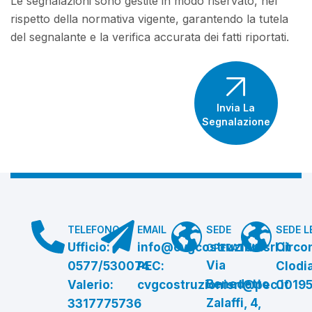
Le segnalazioni sono gestite in modo riservato, nel
rispetto della normativa vigente, garantendo la tutela
del segnalante e la verifica accurata dei fatti riportati.
Invia La
Segnalazione
TELEFONO
EMAIL
SEDE
SEDE L
Ufficio:
info@cvgcostruzionisrl.it
Circo
OPERATIVA
Via
0577/530074
PEC:
Clodia
Benedetto
Valerio:
cvgcostruzionisrl@pec.it
00195
Zalaffi, 4,
3317775736